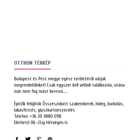
OTTHON TÉRKÉP
Budapest és Pest megye egész területéről várjuk
megrendelőinket! Csak egyszer kell velünk találkoznia, utána
már nem fog mást keresni… .
Építők felújítók Összeszokott szakemberek, hideg, burkolás,
lakásfestés, gipszkartonszerelés
Telefon: +36 20 3880 098
Elérhető 06-21.ig Hétvégén is