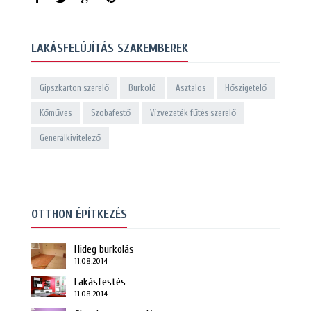
LAKÁSFELÚJÍTÁS SZAKEMBEREK
Gipszkarton szerelő
Burkoló
Asztalos
Hőszigetelő
Kőműves
Szobafestő
Vízvezeték fűtés szerelő
Generálkivitelező
OTTHON ÉPÍTKEZÉS
Hideg burkolás
11.08.2014
Lakásfestés
11.08.2014