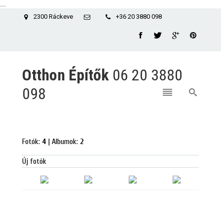
...
2300 Ráckeve
+36 20 3880 098
Otthon Építők
06 20 3880
098
Fotók:
4
| Albumok:
2
Új fotók